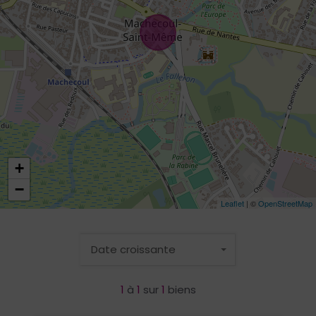
+
−
Leaflet
| ©
OpenStreetMap
Date croissante
1
à
1
sur
1
biens