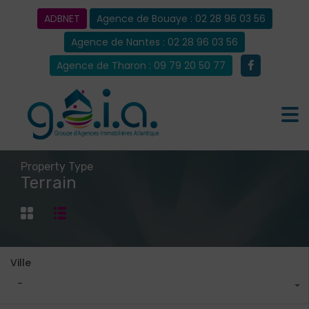
ADBNET
Agence de Bouaye : 02 28 96 03 56
Agence de Nantes : 02 28 96 03 56
Agence de Tharon : 09 79 20 50 77
Property Type
Terrain
Ville
-