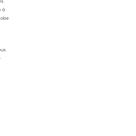
s.
e à
ookie
ous
e