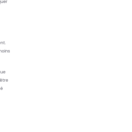
quer
nt.
moins
que
être
té