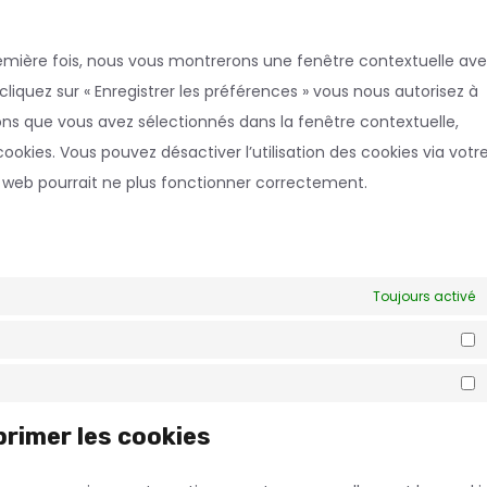
dive
première fois, nous vous montrerons une fenêtre contextuelle av
cliquez sur « Enregistrer les préférences » vous nous autorisez à
sions que vous avez sélectionnés dans la fenêtre contextuelle,
okies. Vous pouvez désactiver l’utilisation des cookies via votr
e web pourrait ne plus fonctionner correctement.
Toujours activé
S
M
primer les cookies