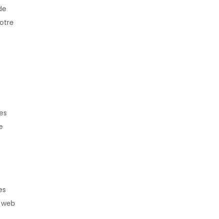
de
notre
ces
e
es
s web