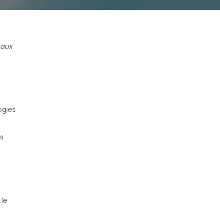
 aux
ogies
s
 le