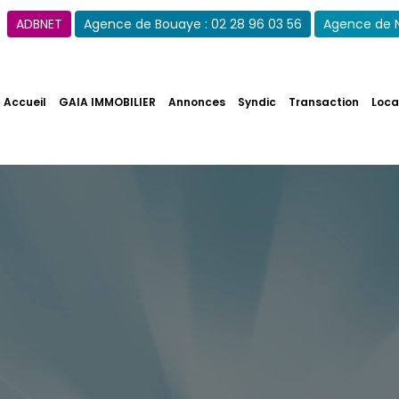
ADBNET
Agence de Bouaye : 02 28 96 03 56
Agence de N
es
Syndic
Transaction
Location
Expertise & 
Accueil
GAIA IMMOBILIER
Annonces
Syndic
Transaction
Loca