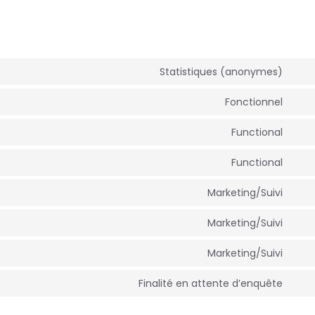
Statistiques (anonymes)
Con
to
Fonctionnel
serv
Con
ele
to
Functional
serv
Con
com
to
Functional
serv
Con
wor
to
Marketing/Suivi
serv
Con
wor
to
Marketing/Suivi
serv
Con
goo
to
font
Marketing/Suivi
serv
Con
goo
to
rec
Finalité en attente d’enquête
serv
Con
goo
to
ma
serv