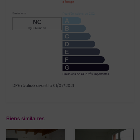
d’énergie
Emissions
Peu d’émissions de CO2
A
NC
B
kgCO2/m².an
C
D
E
F
G
Emissions de CO2 très importantes
DPE réalisé avant le 01/07/2021
Biens similaires