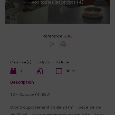
Voir toutes les photos (4)
Référence:
2410
Chambre(s)
SDB/SDE
Surface
2
1
80
m²
Description
T3 – Bouaye (44830)
Grand appartement T3 de 93 m² – pièce de vie
de 50 m² – cuisine aménagée et équipée – 1 WC