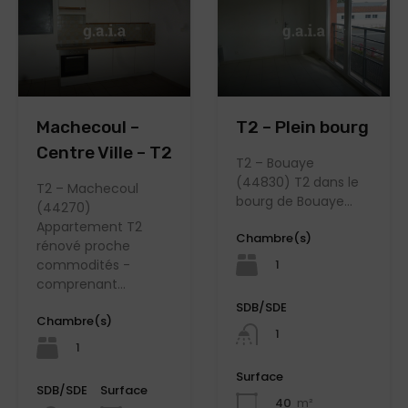
T2 – Plein bourg
Machecoul –
Centre Ville – T2
T2 – Bouaye
(44830) T2 dans le
T2 – Machecoul
bourg de Bouaye…
(44270)
Appartement T2
Chambre(s)
rénové proche
commodités -
1
comprenant…
SDB/SDE
Chambre(s)
1
1
Surface
SDB/SDE
Surface
40
m²