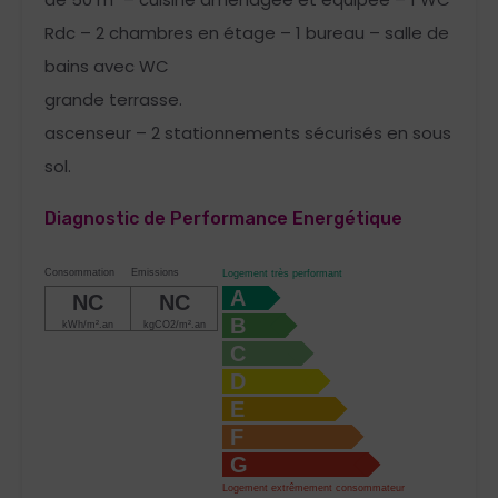
Rdc – 2 chambres en étage – 1 bureau – salle de
bains avec WC
grande terrasse.
ascenseur – 2 stationnements sécurisés en sous
sol.
Diagnostic de Performance Energétique
Consommation
Emissions
Logement très performant
A
NC
NC
B
kWh/m².an
kgCO2/m².an
C
D
E
F
G
Logement extrêmement consommateur